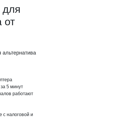
 для
 от
я альтернатива
алтера
за 5 минут
налов работают
 с налоговой и