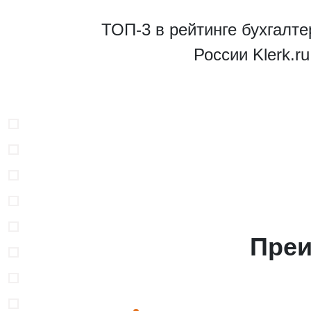
ТОП-3 в рейтинге бухгалте
России Klerk.r
В
Преи
Н