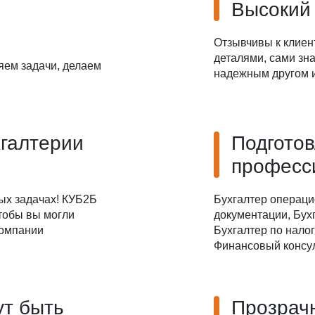
Высокий
Даю
Согласие на обработку персональных данных
Отзывчивы к клиен
деталями, сами зна
яем задачи, делаем
надежным другом и
хгалтерии
Подгото
професс
ых задачах! КУБ2Б
Бухгалтер операци
чтобы вы могли
документации, Бухг
компании
Бухгалтер по налог
Финансовый консул
ут быть
Прозрач