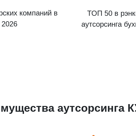
рских компаний в
ТОП 50 в рэнк
u 2026
аутсорсинга бу
ведите ваш номер телефона и мы вам перезвоним!
мущества аутсорсинга 
ажимая кнопку отправить я
Принимаю
Политику конфиденциальности