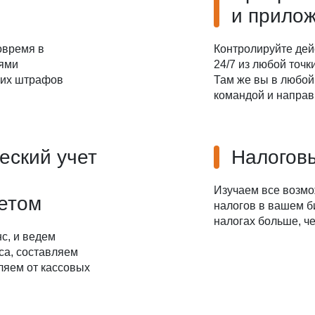
и прило
овремя в
Контролируйте дей
иями
24/7 из любой точ
ких штрафов
Там же вы в любой
командой и направ
еский учет
Налоговы
Изучаем все возм
четом
налогов в вашем б
налогах больше, че
с, и ведем
са, составляем
ляем от кассовых