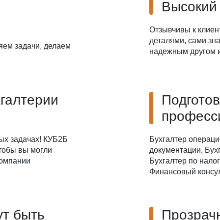
Высокий
Даю
Согласие на обработку персональных данных
Отзывчивы к клиен
деталями, сами зна
яем задачи, делаем
надежным другом и
хгалтерии
Подгото
професс
ых задачах! КУБ2Б
Бухгалтер операци
чтобы вы могли
документации, Бухг
компании
Бухгалтер по налог
Финансовый консул
ут быть
Прозрач