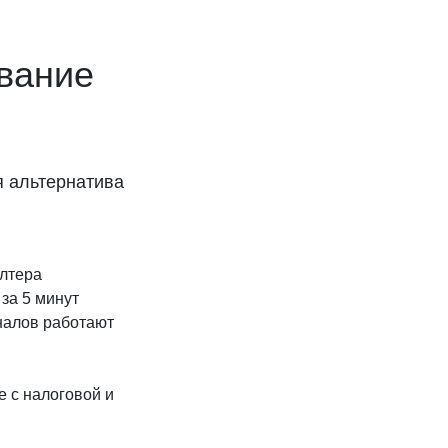
вание
я альтернатива
алтера
за 5 минут
налов работают
 с налоговой и