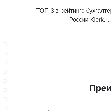
ТОП-3 в рейтинге бухгалте
России Klerk.r
В
Преи
Н