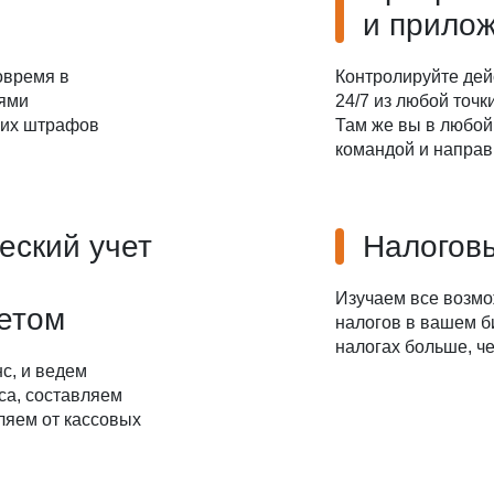
и прило
овремя в
Контролируйте дей
иями
24/7 из любой точ
ких штрафов
Там же вы в любой
командой и направ
еский учет
Налоговы
Изучаем все возм
четом
налогов в вашем б
налогах больше, че
с, и ведем
са, составляем
ляем от кассовых