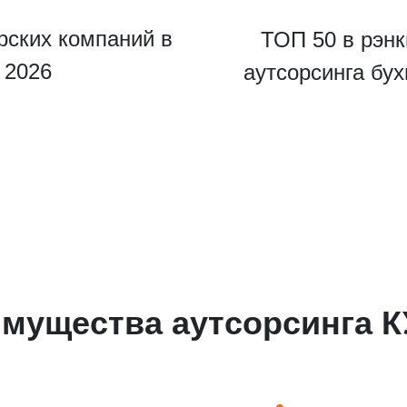
рских компаний в
ТОП 50 в рэнк
u 2026
аутсорсинга бу
ведите ваш номер телефона и мы вам перезвоним!
мущества аутсорсинга 
ажимая кнопку отправить я
Принимаю
Политику конфиденциальности